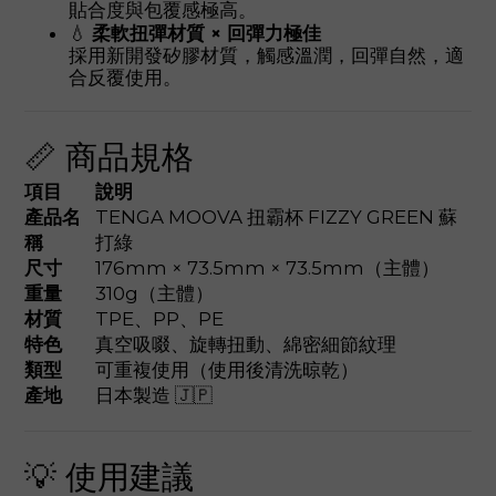
貼合度與包覆感極高。
💧
柔軟扭彈材質 × 回彈力極佳
採用新開發矽膠材質，觸感溫潤，回彈自然，適
合反覆使用。
📏 商品規格
項目
說明
產品名
TENGA MOOVA 扭霸杯 FIZZY GREEN 蘇
稱
打綠
尺寸
176mm × 73.5mm × 73.5mm（主體）
重量
310g（主體）
材質
TPE、PP、PE
特色
真空吸啜、旋轉扭動、綿密細節紋理
類型
可重複使用（使用後清洗晾乾）
產地
日本製造 🇯🇵
💡 使用建議