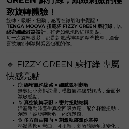
致旋轉體驗！
旋轉 × 吸啜 × 扭動，感官在微氣泡中覺醒！
TENGA MOOVA 扭霸杯 FIZZY GREEN 蘇打綠
，以
綿密細緻紋路設計
，打造如氣泡般細膩刺點。
每一次旋轉吸啜，都是對敏感神經的精準按摩，適合
喜歡細節刺激與緊密包覆的你。
🔹 FIZZY GREEN 蘇打綠 專屬
快感亮點
💥
綿密氣泡紋路 × 細膩銳利刺激
無數細小突起紋理，模擬氣泡破裂觸感，全面刺
激敏感點。
🌀
真空旋轉吸啜 × 密封扭動結構
活塞運動時產生真空回吸效應，配合杯體扭動，
創造「被旋轉吸收」的沉迷感。
🔁
多方自由轉向 × 刺激軌跡隨你掌控
杯體柔軟可彎曲、可扭轉，刺激感隨角度變化，