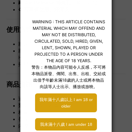
🌬
Air Release 排氣孔
：吸力更穩定
♻️
可重複使用、好清洗
使用方式
將原有內膽取出
將 Dream Sleeve Chrysm 安裝至 The
Handy 主體
搭配水性潤滑液使用，效果更佳
商品資訊
適用產品：The Handy 自動飛機杯
類型：替換用內膽
材質：TPE
長度：約 13–14 cm
內徑：約 1–3.8 cm