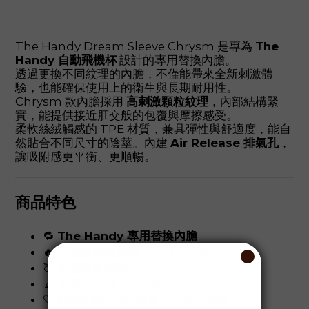
The Handy Dream Sleeve Chrysm 是專為
The
Handy 自動飛機杯
設計的專用替換內膽。
透過更換不同紋理的內膽，不僅能帶來全新刺激體
驗，也能確保使用上的衛生與長期耐用性。
Chrysm 款內膽採用
高刺激顆粒紋理
，內部結構緊
實，能提供接近肛交般的包覆與摩擦感受。
柔軟絲絨觸感的 TPE 材質，兼具彈性與舒適度，能自
然貼合不同尺寸的陰莖。內建
Air Release 排氣孔
，
讓吸附感更平衡、更順暢。
商品特色
🔁
The Handy 專用替換內膽
🔥
高刺激顆粒紋理
：強烈摩擦感受
🍑
肛交擬真體驗
：緊實包覆感明顯
🧘
高彈性設計
：適合各種尺寸
🤍
絲絨柔軟 TPE 材質
：舒適不刮膚