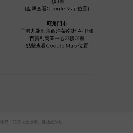
1樓J室
(
點擊查看Google Map位置
)
旺角門市
香港九龍旺角西洋菜南街1A-1K號
百寶利商業中心21樓01室
(
點擊查看Google Map 位置
)
本物品向該等人士出示、播放或放映。