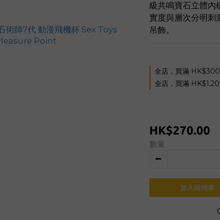
級共鳴寶石立體內
實度與層次分明刺
吊飾。
全店，買滿 HK$30
全店，買滿 HK$1,2
HK$270.00
數量
加入購物車