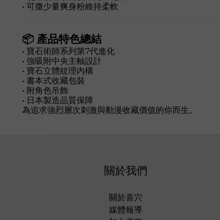
• 可撒少量爽身粉維持柔軟
📦 產品特色總結
• 寶石術師系列第7代進化
• 強吸附中央主軸設計
• 寶石立體紋理內構
• 書本式收藏包裝
• 附角色吊飾
• 日本製造品質保障
為追求強烈層次刺激與動漫收藏價值的你而生。
關於我們
關於喜穴
媒體報導