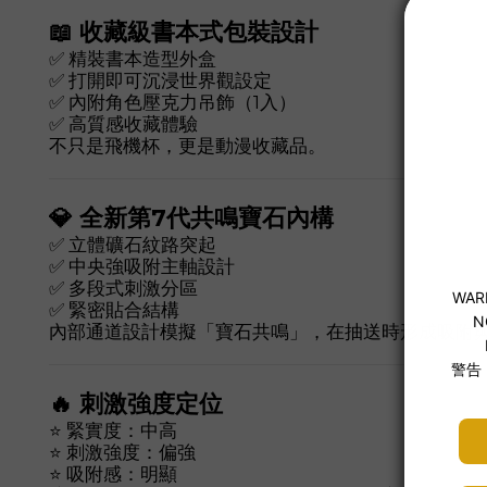
📖 收藏級書本式包裝設計
✅ 精裝書本造型外盒
✅ 打開即可沉浸世界觀設定
✅ 內附角色壓克力吊飾（1入）
✅ 高質感收藏體驗
不只是飛機杯，更是動漫收藏品。
💎 全新第7代共鳴寶石內構
✅ 立體礦石紋路突起
✅ 中央強吸附主軸設計
✅ 多段式刺激分區
✅ 緊密貼合結構
內部通道設計模擬「寶石共鳴」，在抽送時形成吸附
🔥 刺激強度定位
⭐ 緊實度：中高
⭐ 刺激強度：偏強
⭐ 吸附感：明顯