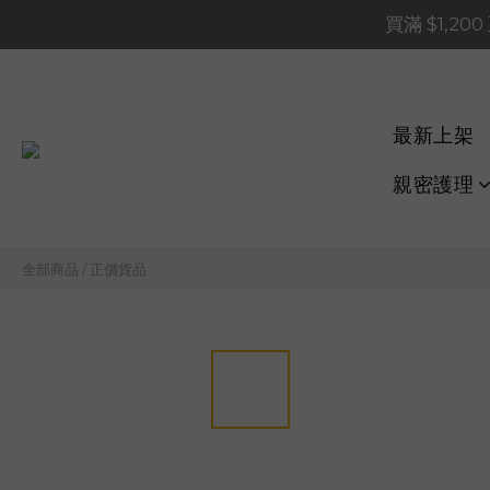
買滿 $1,20
買滿 $1,20
買滿 $60
📢 系統維護通知 – SHOP
最新上架
買滿 $1,20
親密護理
全部商品
/
正價貨品