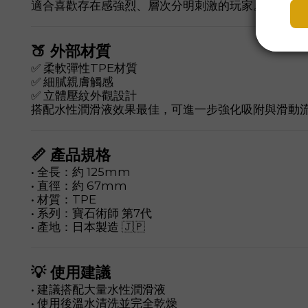
適合喜歡存在感強烈、層次分明刺激的玩家。
🍑 外部材質
✅ 柔軟彈性TPE材質
✅ 細膩親膚觸感
✅ 立體壓紋外觀設計
搭配水性潤滑液效果最佳，可進一步強化吸附與滑動
📏 產品規格
• 全長：約 125mm
• 直徑：約 67mm
• 材質：TPE
• 系列：寶石術師 第7代
• 產地：日本製造 🇯🇵
💡 使用建議
• 建議搭配大量水性潤滑液
• 使用後溫水清洗並完全乾燥