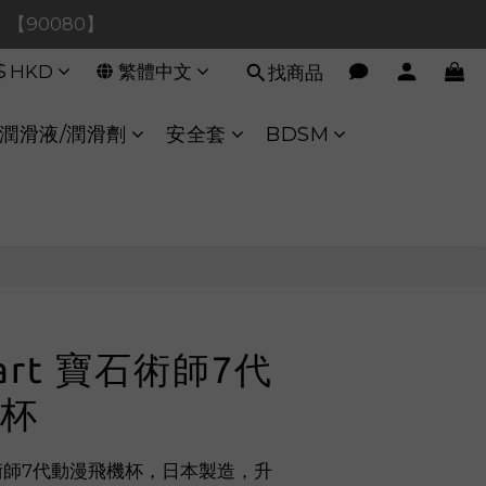
0！【90080】
0！【90080】
$
HKD
繁體中文
找商品
【40020】
:00 至 11:00 暫停交易 
潤滑液/潤滑劑
安全套
BDSM
0！【90080】
立即購買
eart 寶石術師7代
杯
 寶石術師7代動漫飛機杯，日本製造，升