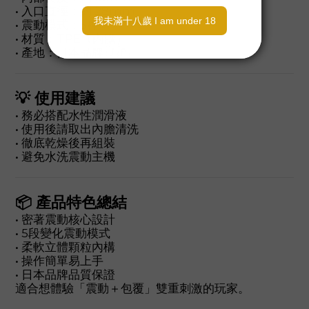
• 入口直徑：約 28mm
• 震動模式：5種
• 材質：TPE（內膽）
• 產地：日本品牌 🇯🇵
💡 使用建議
• 務必搭配水性潤滑液
• 使用後請取出內膽清洗
• 徹底乾燥後再組裝
• 避免水洗震動主機
📦 產品特色總結
• 密著震動核心設計
• 5段變化震動模式
• 柔軟立體顆粒內構
• 操作簡單易上手
• 日本品牌品質保證
適合想體驗「震動＋包覆」雙重刺激的玩家。