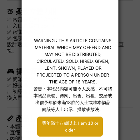
🍑 柔軟立體內構
✅ 內部長度約 80mm
✅ 入口直徑約 28mm
✅ 密集顆粒設計
✅ 包覆收縮感明顯
設計著重「插入瞬間貼合感」，刺激集中、反應直
接。
🎮 操作簡單・新手友善
✅ 簡單雙按鍵設計
✅ 好握機身造型
✅ 初學者也能輕鬆上手
從入門到進階玩家都適合。
📏 產品規格
• 本體高度：約 155mm
• 直徑：約 80mm
• 內部長度：約 80mm