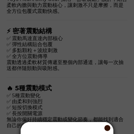
柔軟內膽與動力震動核心，讓刺激不只是摩擦，而是
全方位包覆式震動快感。
⚡ 密著震動結構
✅ 震動馬達直達內部核心
✅ 彈性結構貼合包覆
✅ 多點顆粒＋波紋刺激
✅ 全方位震動傳導
震動透過柔軟材質傳遞至整個內部通道，讓每一次抽
送都伴隨顫動與吸附感。
🔥 5種震動模式
✅ 5種震動變化
✅ 由柔和到強烈
✅ 短按切換模式
✅ 長按開關電源
無論你偏好持續穩定震動或變化節奏，都能找到適合
自己的頻率。