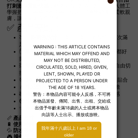
打刺激
與
震動快感
，精準貼合C點 & G點，搭配人體工
學握把，一手掌控不卡手。使用25°液態矽膠，柔軟親
膚，讓探索更安全舒適！
✅ 產品亮點：
🍑
三點刺激設計
：C點、G點、尾巴輔助一次滿
足
✋
單手掌控
：OK手勢握把設計，正手反手都好
握
💥
雙重快感模式
：10段拍打 × 10段震動，自由切
換
🎯
30°精準頂到G點
：符合陰道構造，自然貼合
💧
生活防水設計
：可直接水洗，清潔無負擔
🧸
液態矽膠材質
：柔軟親膚，接近人體觸感
🔇
安靜低噪音
：<60dB，安心使用不打擾
✨
適合新手
：拇指大小，輕鬆入體不撐大
📏
產品尺寸
：120 × 34 × 95 ±1 mm
🔋
使用時間
：約 0.9 ～ 1.5 小時
💦
防水等級
：生活防水（可水洗）
🎮
操作模式
：10段拍打 + 10段震動（獨立切換）