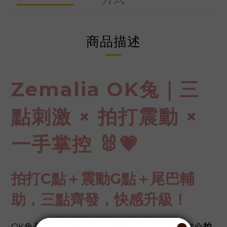
商品描述
Zemalia OK兔｜三
點刺激 × 拍打震動 ×
一手掌控 🐰💗
拍打C點＋震動G點＋尾巴輔
助，三點齊發，快感升級！
OK兔是一款專為新手設計的小巧G點震動器，結合
拍