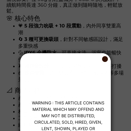
續航時間長達 360 分鐘，真正做到隨時隨地，輕鬆放
鬆。
🌸 核心特色
💗
5 段強力吮吸 + 10 段震動
，內外同享雙重高
潮
🔄
3 種可更換吸頭
，針對不同敏感區設計，滿足
多重快感
💦
IPX6 全機防水
，可直接水洗，浴室也能暢快
使用
🔕
超靜音設計
≤50dB，深夜使用也安心不打擾
👜
迷你便攜
，適合辦公室、旅行、健身後等多場
景使用
📐 商品規格
產品尺寸：197.5 × 73 × 39 mm
產品重量：約 98g
材質：親膚矽膠 + ABS
工作噪音：≤50 分貝
續航時間：約 360 分鐘