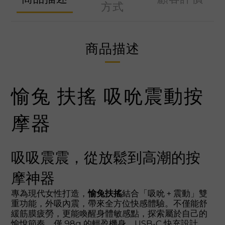
方式
商品描述
愉兔 扶搖 吸吮震動按
摩器
吸吸震震，從放鬆到高潮的按
摩神器
專為現代女性打造，
愉兔扶搖
結合「吸吮 + 震動」雙
重功能，外吸內震，帶來全方位快感體驗。不僅能舒
緩筋膜疲勞，更能喚醒身體敏感點，探索屬於自己的
愉悅節奏。僅 98g 的輕盈機身，USB-C 快充設計，