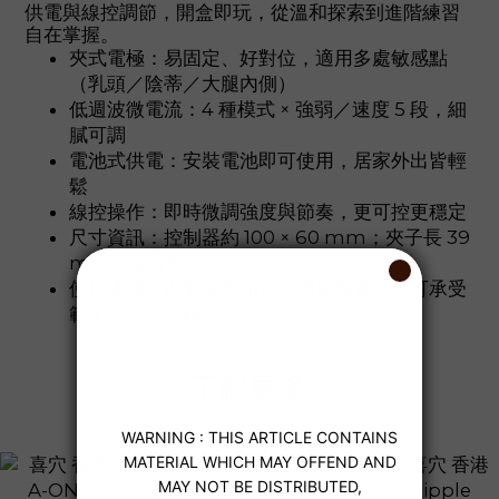
供電與線控調節，開盒即玩，從溫和探索到進階練習
自在掌握。
夾式電極：易固定、好對位，適用多處敏感點
（乳頭／陰蒂／大腿內側）
低週波微電流：4 種模式 × 強弱／速度 5 段，細
膩可調
電池式供電：安裝電池即可使用，居家外出皆輕
鬆
線控操作：即時微調強度與節奏，更可控更穩定
尺寸資訊：控制器約 100 × 60 mm；夾子長 39
mm；線長約 1150 mm
使用建議：由低強度開始、循序漸進，於可承受
範圍內安全體驗
了解更多