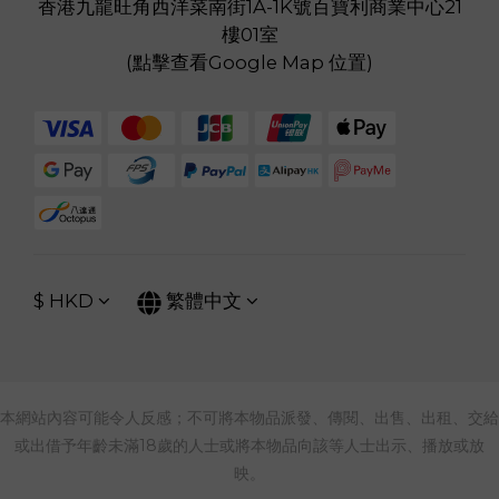
香港九龍旺角西洋菜南街1A-1K號百寶利商業中心21
樓01室
(
點擊查看Google Map 位置
)
$
HKD
繁體中文
本網站內容可能令人反感；不可將本物品派發、傳閱、出售、出租、交給
或出借予年齡未滿18歲的人士或將本物品向該等人士出示、播放或放
映。