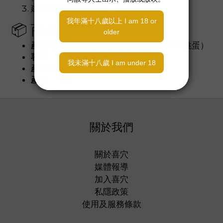
建議於前戲階段使用，30 秒內見效
📦 商品資訊
產品名稱：
享久女性快感增強凝露（液體跳蛋）
容量：
15ml
產品形式：
外用凝露
產地：
中國
關於我們
關於喜穴
媒體報導
加入喜穴
私隱政策
使用及服務條款