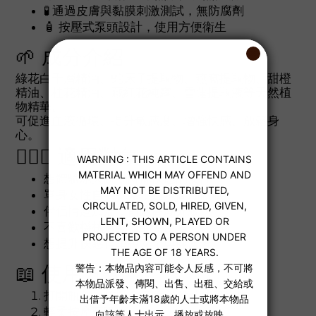
🧪 通過皮膚與黏膜刺激測試，無防腐劑
🧴 按壓式泵頭設計，使用方便衛生
🌱 成分介紹
綠花白千層精油、蛇床子提取物、燕窩提取物、甜橙
精油、桂花精油、藏紅花純露、雪蓮提取液等天然植
物精華。
可促進血液循環、提升敏感度、增強快感、放鬆身
心。
👩‍❤️‍👩 適用對象
想體驗冰火跳動酥麻快感的女性
單身女性自我探索，追求高潮體驗
伴侶情趣加溫，前戲高潮升級
不喜歡機械震動器的使用者
想提升快感但重視安全與健康者
📖 使用方式
打開瓶蓋，按壓 2–3 滴於陰蒂或私密處
輕柔按摩至吸收